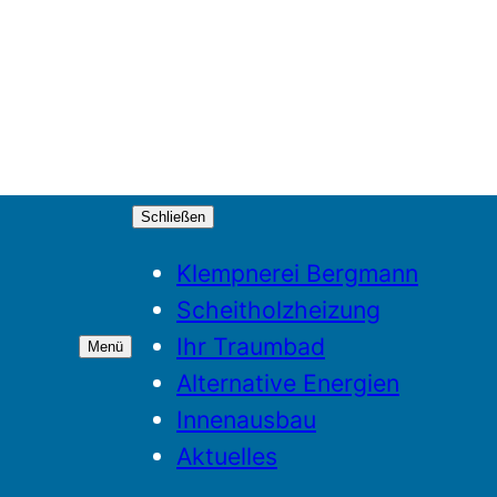
Schließen
Klempnerei Bergmann
Scheitholzheizung
Ihr Traumbad
Menü
Alternative Energien
Innenausbau
Aktuelles