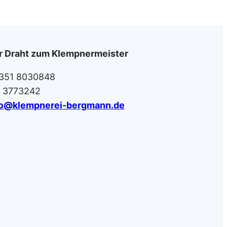
er Draht zum Klempnermeister
351 8030848
 3773242
fo@klempnerei-bergmann.de